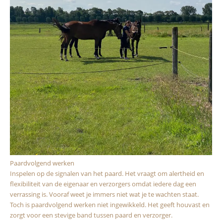
Paardvolgend werken
Inspelen op de signalen van het paard. Het vraagt om alertheid en
flexibiliteit van de eigenaar en verzorgers omdat iedere dag een
verrassing is. Vooraf weet je immers niet wat je te wachten staat.
Toch is paardvolgend werken niet ingewikkeld. Het geeft houvast en
zorgt voor een stevige band tussen paard en verzorger.