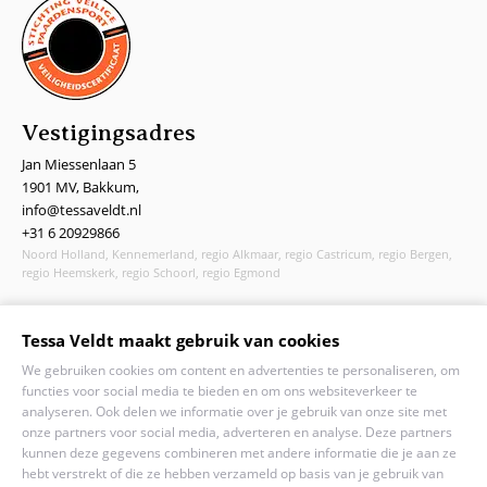
Vestigingsadres
Jan Miessenlaan 5
1901 MV, Bakkum,
info@tessaveldt.nl
+31 6 20929866
Noord Holland, Kennemerland, regio Alkmaar, regio Castricum, regio Bergen,
regio Heemskerk, regio Schoorl, regio Egmond
© 2023 - Tessa Veldt | KVK: 70841381 | BTW: NL210704767B02
Tessa Veldt maakt gebruik van cookies
We gebruiken cookies om content en advertenties te personaliseren, om
functies voor social media te bieden en om ons websiteverkeer te
analyseren. Ook delen we informatie over je gebruik van onze site met
onze partners voor social media, adverteren en analyse. Deze partners
kunnen deze gegevens combineren met andere informatie die je aan ze
hebt verstrekt of die ze hebben verzameld op basis van je gebruik van