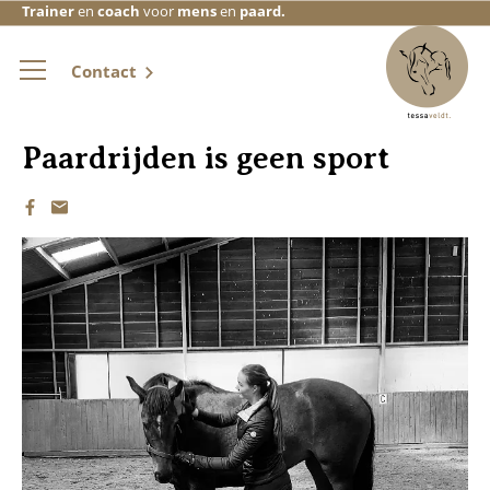
Trainer
en
coach
voor
mens
en
paard.
Contact
Paardrijden is geen sport