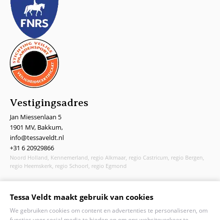
Vestigingsadres
Jan Miessenlaan 5
1901 MV, Bakkum,
info@tessaveldt.nl
+31 6 20929866
Noord Holland, Kennemerland, regio Alkmaar, regio Castricum, regio Bergen,
regio Heemskerk, regio Schoorl, regio Egmond
© 2023 - Tessa Veldt | KVK: 70841381 | BTW: NL210704767B02
Tessa Veldt maakt gebruik van cookies
We gebruiken cookies om content en advertenties te personaliseren, om
functies voor social media te bieden en om ons websiteverkeer te